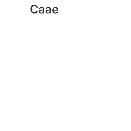
Caae
Ir
al
contenido